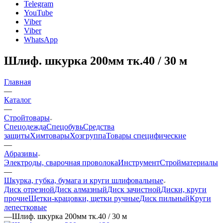
Telegram
YouTube
Viber
Viber
WhatsApp
Шлиф. шкурка 200мм тк.40 / 30 м
Главная
—
Каталог
—
Стройтовары
Спецодежда
Спецобувь
Средства
защиты
Химтовары
Хозгруппа
Товары специфические
—
Абразивы
Электроды, сварочная проволока
Инструмент
Стройматериалы
—
Шкурка, губка, бумага и круги шлифовальные
Диск отрезной
Диск алмазный
Диск зачистной
Диски, круги
прочие
Щетки-крацовки, щетки ручные
Диск пильный
Круги
лепестковые
—
Шлиф. шкурка 200мм тк.40 / 30 м