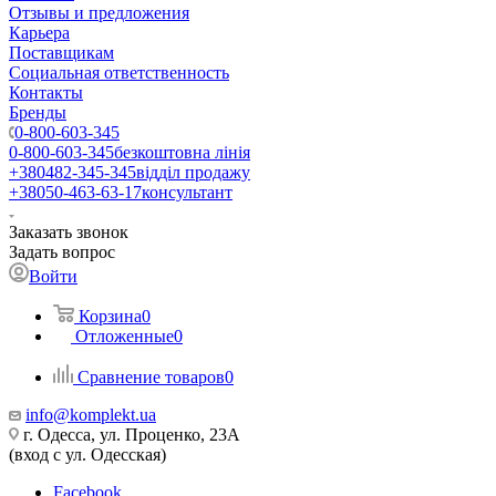
Отзывы и предложения
Карьера
Поставщикам
Социальная ответственность
Контакты
Бренды
0-800-603-345
0-800-603-345
безкоштовна лінія
+380482-345-345
відділ продажу
+38050-463-63-17
консультант
Заказать звонок
Задать вопрос
Войти
Корзина
0
Отложенные
0
Сравнение товаров
0
info@komplekt.ua
г. Одесса, ул. Проценко, 23А
(вход с ул. Одесская)
Facebook