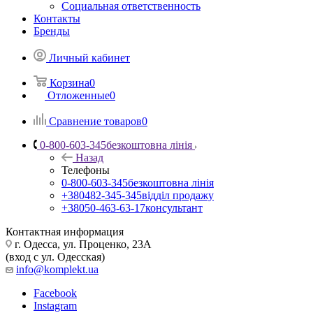
Социальная ответственность
Контакты
Бренды
Личный кабинет
Корзина
0
Отложенные
0
Сравнение товаров
0
0-800-603-345
безкоштовна лінія
Назад
Телефоны
0-800-603-345
безкоштовна лінія
+380482-345-345
відділ продажу
+38050-463-63-17
консультант
Контактная информация
г. Одесса, ул. Проценко, 23А
(вход с ул. Одесская)
info@komplekt.ua
Facebook
Instagram