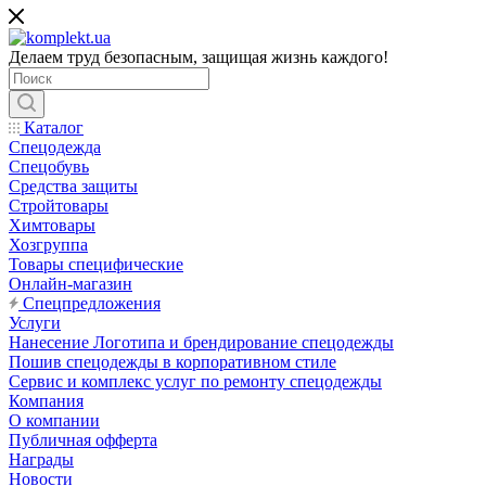
Делаем труд безопасным, защищая жизнь каждого!
Каталог
Спецодежда
Спецобувь
Средства защиты
Стройтовары
Химтовары
Хозгруппа
Товары специфические
Онлайн-магазин
Спецпредложения
Услуги
Нанесение Логотипа и брендирование спецодежды
Пошив спецодежды в корпоративном стиле
Сервис и комплекс услуг по ремонту спецодежды
Компания
О компании
Публичная офферта
Награды
Новости