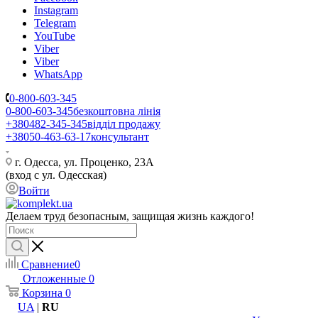
Instagram
Telegram
YouTube
Viber
Viber
WhatsApp
0-800-603-345
0-800-603-345
безкоштовна лінія
+380482-345-345
відділ продажу
+38050-463-63-17
консультант
г. Одесса, ул. Проценко, 23А
(вход с ул. Одесская)
Войти
Делаем труд безопасным, защищая жизнь каждого!
Сравнение
0
Отложенные
0
Корзина
0
UA
|
RU