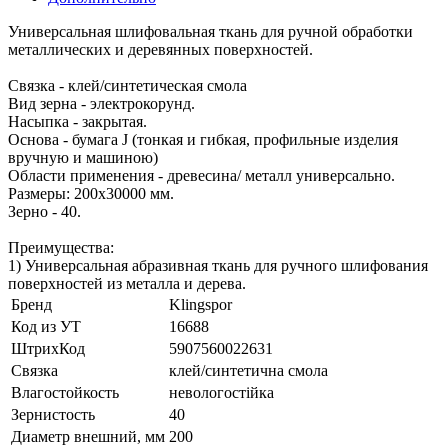
Универсальная шлифовальная ткань для ручной обработки
металлических и деревянных поверхностей.
Связка - клей/синтетическая смола
Вид зерна - электрокорунд.
Насыпка - закрытая.
Основа - бумага J (тонкая и гибкая, профильные изделия
вручную и машиною)
Области применения - древесина/ металл универсально.
Размеры: 200х30000 мм.
Зерно - 40.
Преимущества:
1) Универсальная абразивная ткань для ручного шлифования
поверхностей из металла и дерева.
Бренд
Klingspor
Код из УТ
16688
ШтрихКод
5907560022631
Связка
клей/синтетична смола
Влагостойкость
невологостійка
Зернистость
40
Диаметр внешний, мм
200