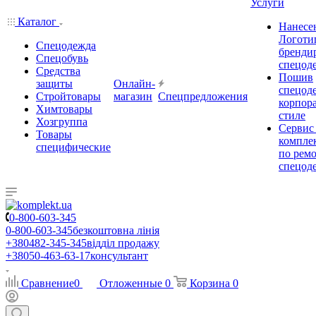
Услуги
Каталог
Нанесе
Логоти
Спецодежда
бренди
Спецобувь
спецод
Средства
Пошив
защиты
Онлайн-
спецод
Стройтовары
магазин
Спецпредложения
корпор
Химтовары
стиле
Хозгруппа
Сервис
Товары
комплек
специфические
по рем
спецод
0-800-603-345
0-800-603-345
безкоштовна лінія
+380482-345-345
відділ продажу
+38050-463-63-17
консультант
Сравнение
0
Отложенные
0
Корзина
0