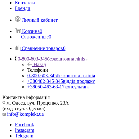
Контакти
Бренди
Личный кабинет
Корзина
0
Отложенные
0
Сравнение товаров
0
0-800-603-345
безкоштовна лінія
Назад
Телефони
0-800-603-345
безкоштовна лінія
+380482-345-345
відділ продажу
+38050-463-63-17
консультант
Контактна інформація
м. Одеса, вул. Проценко, 23А
(вхід з вул. Одеська)
info@komplekt.ua
Facebook
Instagram
Telegram