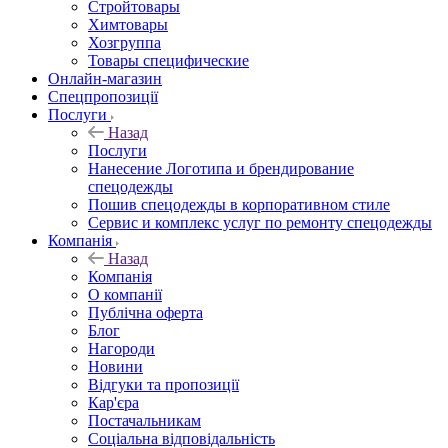
Стройтовары
Химтовары
Хозгруппа
Товары специфические
Онлайн-магазин
Спецпропозиції
Послуги
Назад
Послуги
Нанесение Логотипа и брендирование
спецодежды
Пошив спецодежды в корпоративном стиле
Сервис и комплекс услуг по ремонту спецодежды
Компанія
Назад
Компанія
О компанії
Публічна оферта
Блог
Нагороди
Новини
Відгуки та пропозиції
Кар'єра
Постачальникам
Соціальна відповідальність