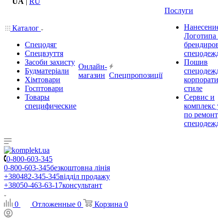
UA
|
RU
Послуги
Нанесени
Каталог
Логотипа
Спецодяг
брендиро
Спецвзуття
спецодеж
Засоби захисту
Пошив
Онлайн-
Будматеріали
спецодеж
магазин
Спецпропозиції
Хімтовари
корпорат
Госптовари
стиле
Товары
Сервис и
специфические
комплекс 
по ремон
спецодеж
0-800-603-345
0-800-603-345
безкоштовна лінія
+380482-345-345
відділ продажу
+38050-463-63-17
консультант
0
Отложенные
0
Корзина
0