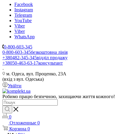
Facebook
Instagram
Telegram
YouTube
Viber
Viber
WhatsApp
0-800-603-345
0-800-603-345
безкоштовна лінія
+380482-345-345
відділ продажу
+38050-463-63-17
консультант
м. Одеса, вул. Проценко, 23А
(вхід з вул. Одеська)
Увійти
Робимо працю безпечною, захищаючи життя кожного!
0
Отложенные
0
Корзина
0