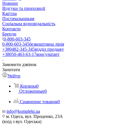
Новини
Відгуки та пропозиції
Кар'єра
Постачальникам
Соціальна відповідальність
Контакти
Бренди
0-800-603-345
0-800-603-345
безкоштовна лінія
+380482-345-345
відділ продажу
+38050-463-63-17
консультант
Замовити дзвінок
Запитати
Увійти
Корзина
0
Отложенные
0
Сравнение товаров
0
info@komplekt.ua
м. Одеса, вул. Проценко, 23А
(вхід з вул. Одеська)