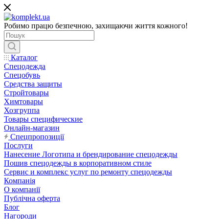
Робимо працю безпечною, захищаючи життя кожного!
Каталог
Спецодежда
Спецобувь
Средства защиты
Стройтовары
Химтовары
Хозгруппа
Товары специфические
Онлайн-магазин
Спецпропозиції
Послуги
Нанесение Логотипа и брендирование спецодежды
Пошив спецодежды в корпоративном стиле
Сервис и комплекс услуг по ремонту спецодежды
Компанія
О компанії
Публічна оферта
Блог
Нагороди