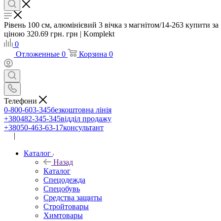
Рівень 100 см, алюмінієвий 3 вічка з магнітом/14-263 купити за
ціною 320.69 грн. грн | Komplekt
0
Отложенные
0
Корзина
0
Телефони
0-800-603-345
безкоштовна лінія
+380482-345-345
відділ продажу
+38050-463-63-17
консультант
|
UA
RU
Каталог
Назад
Каталог
Спецодежда
Спецобувь
Средства защиты
Стройтовары
Химтовары