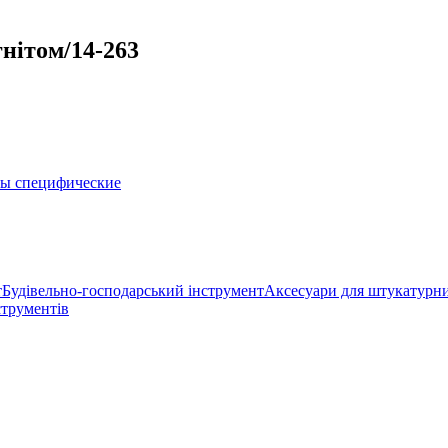
гнітом/14-263
ры специфические
т
Будівельно-господарський інструмент
Аксесуари для штукатурни
струментів