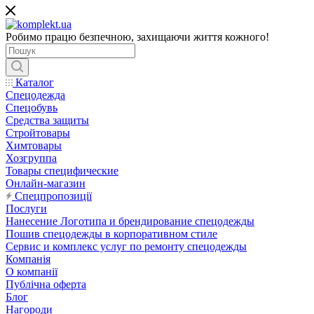
Робимо працю безпечною, захищаючи життя кожного!
Каталог
Спецодежда
Спецобувь
Средства защиты
Стройтовары
Химтовары
Хозгруппа
Товары специфические
Онлайн-магазин
Спецпропозиції
Послуги
Нанесение Логотипа и брендирование спецодежды
Пошив спецодежды в корпоративном стиле
Сервис и комплекс услуг по ремонту спецодежды
Компанія
О компанії
Публічна оферта
Блог
Нагороди