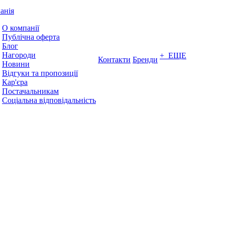
анія
О компанії
Публічна оферта
Блог
Нагороди
+ ЕЩЕ
Контакти
Бренди
Новини
Відгуки та пропозиції
Кар'єра
Постачальникам
Соціальна відповідальність