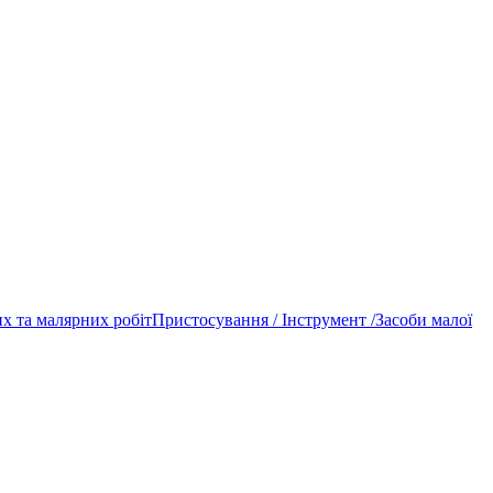
х та малярних робіт
Пристосування / Інструмент /
Засоби малої