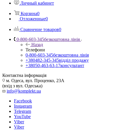
Личный кабинет
Корзина
0
Отложенные
0
Сравнение товаров
0
0-800-603-345
безкоштовна лінія
Назад
Телефони
0-800-603-345
безкоштовна лінія
+380482-345-345
відділ продажу
+38050-463-63-17
консультант
Контактна інформація
м. Одеса, вул. Проценко, 23А
(вхід з вул. Одеська)
info@komplekt.ua
Facebook
Instagram
Telegram
YouTube
Viber
Viber