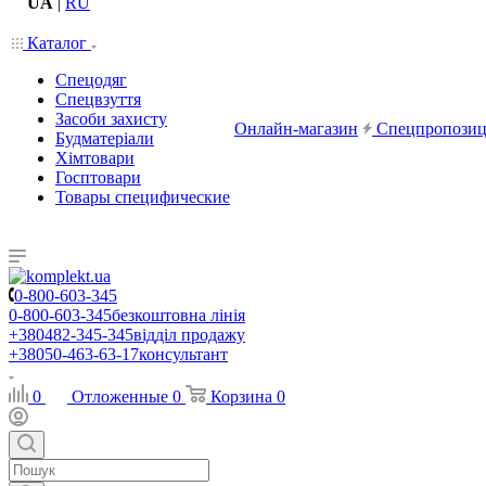
UA
|
RU
Каталог
Спецодяг
Спецвзуття
Засоби захисту
Онлайн-магазин
Спецпропозиц
Будматеріали
Хімтовари
Госптовари
Товары специфические
0-800-603-345
0-800-603-345
безкоштовна лінія
+380482-345-345
відділ продажу
+38050-463-63-17
консультант
0
Отложенные
0
Корзина
0