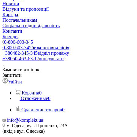
Новини
Відгуки та пропозиції
Кар'єра
Постачальникам
Соціальна відповідальність
Контакти
Бренди
0-800-603-345
0-800-603-345
безкоштовна лінія
+380482-345-345
відділ продажу
+38050-463-63-17
консультант
Замовити дзвінок
Запитати
Увійти
Корзина
0
Отложенные
0
Сравнение товаров
0
info@komplekt.ua
м. Одеса, вул. Проценко, 23А
(вхід з вул. Одеська)