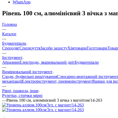
WhatsApp
Рівень 100 см, алюмінієвий 3 вічка з ма
Головна
—
Каталог
—
Будматеріали
Спецодяг
Спецвзуття
Засоби захисту
Хімтовари
Госптовари
Това
—
Інструмент
Абразиви
Електроди, зварювальний дріт
Будматеріали
—
Вимірювальний інструмент
Сходи, будівельні риштування
Слюсарно-монтажний інструмен
механізації
Електроінструмент, пневмоінструмент
Ящики для ін
—
Рівні, правила, інше
Рулетки, стрічки мірні
—
Рівень 100 см, алюмінієвий 3 вічка з магнітом/14-263