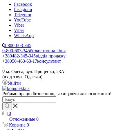
Facebook
Instagram
Telegram
YouTube
Viber
Viber
WhatsApp
0-800-603-345
0-800-603-345
безкоштовна лінія
+380482-345-345
відділ продажу
+38050-463-63-17
консультант
м. Одеса, вул. Проценко, 23А
(вхід з вул. Одеська)
Увійти
Робимо працю безпечною, захищаючи життя кожного!
0
Отложенные
0
Корзина
0