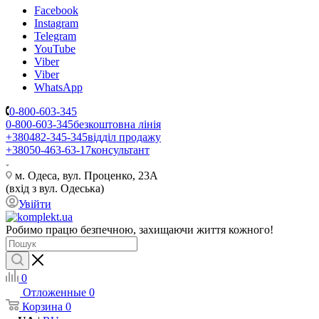
Facebook
Instagram
Telegram
YouTube
Viber
Viber
WhatsApp
0-800-603-345
0-800-603-345
безкоштовна лінія
+380482-345-345
відділ продажу
+38050-463-63-17
консультант
м. Одеса, вул. Проценко, 23А
(вхід з вул. Одеська)
Увійти
Робимо працю безпечною, захищаючи життя кожного!
0
Отложенные
0
Корзина
0