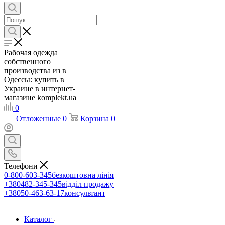
Рабочая одежда
собственного
производства из в
Одессы: купить в
Украине в интернет-
магазине komplekt.ua
0
Отложенные
0
Корзина
0
Телефони
0-800-603-345
безкоштовна лінія
+380482-345-345
відділ продажу
+38050-463-63-17
консультант
|
UA
RU
Каталог