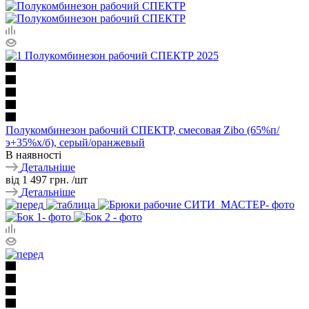
Полукомбинезон рабочий СПЕКТР, смесовая Zibo (65%п/
э+35%х/б), серый/оранжевый
В наявності
Детальніше
від
1 497 грн.
/шт
Детальніше