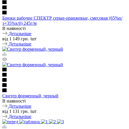
Брюки рабочие СПЕКТР серые-оранжевые, смесовая (65%п/
э+35%х/б) 245г/м
В наявності
Детальніше
від
1 149 грн.
/шт
Детальніше
Свитер форменный, черный
В наявності
Детальніше
від
1 131 грн.
/шт
Детальніше