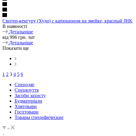
Свитер-кенгуру (Худи) с капюшоном на змейке, красный JHK
В наявності
Детальніше
від
996 грн.
/шт
Детальніше
Показати ще
1
2
3
4
5
6
Спецодяг
Спецвзуття
Засоби захисту
Будматеріали
Хімтовари
Госптовари
Товары специфические