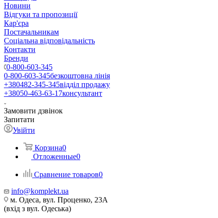
Новини
Відгуки та пропозиції
Кар'єра
Постачальникам
Соціальна відповідальність
Контакти
Бренди
0-800-603-345
0-800-603-345
безкоштовна лінія
+380482-345-345
відділ продажу
+38050-463-63-17
консультант
Замовити дзвінок
Запитати
Увійти
Корзина
0
Отложенные
0
Сравнение товаров
0
info@komplekt.ua
м. Одеса, вул. Проценко, 23А
(вхід з вул. Одеська)