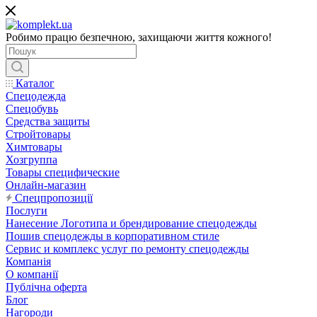
Робимо працю безпечною, захищаючи життя кожного!
Каталог
Спецодежда
Спецобувь
Средства защиты
Стройтовары
Химтовары
Хозгруппа
Товары специфические
Онлайн-магазин
Спецпропозиції
Послуги
Нанесение Логотипа и брендирование спецодежды
Пошив спецодежды в корпоративном стиле
Сервис и комплекс услуг по ремонту спецодежды
Компанія
О компанії
Публічна оферта
Блог
Нагороди