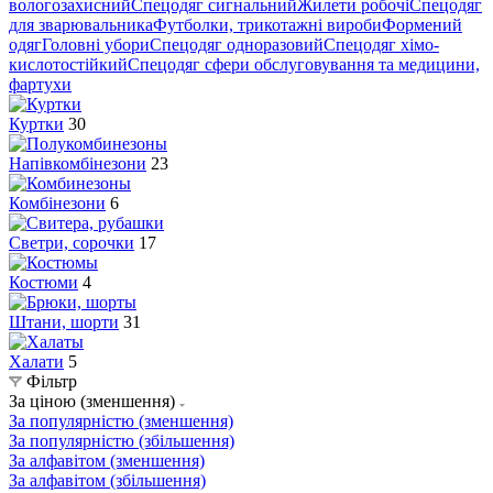
вологозахисний
Спецодяг сигнальний
Жилети робочі
Спецодяг
для зварювальника
Футболки, трикотажні вироби
Формений
одяг
Головні убори
Спецодяг одноразовий
Спецодяг хімо-
кислотостійкий
Спецодяг сфери обслуговування та медицини,
фартухи
Куртки
30
Напівкомбінезони
23
Комбінезони
6
Светри, сорочки
17
Костюми
4
Штани, шорти
31
Халати
5
Фільтр
За ціною (зменшення)
За популярністю (зменшення)
За популярністю (збільшення)
За алфавітом (зменшення)
За алфавітом (збільшення)