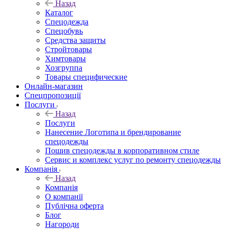
Назад
Каталог
Спецодежда
Спецобувь
Средства защиты
Стройтовары
Химтовары
Хозгруппа
Товары специфические
Онлайн-магазин
Спецпропозиції
Послуги
Назад
Послуги
Нанесение Логотипа и брендирование
спецодежды
Пошив спецодежды в корпоративном стиле
Сервис и комплекс услуг по ремонту спецодежды
Компанія
Назад
Компанія
О компанії
Публічна оферта
Блог
Нагороди