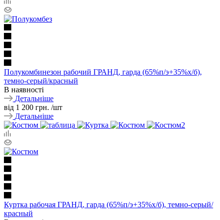
Полукомбинезон рабочий ГРАНД, гарда (65%п/э+35%х/б),
темно-серый/красный
В наявності
Детальніше
від
1 200 грн.
/шт
Детальніше
Куртка рабочая ГРАНД, гарда (65%п/э+35%х/б), темно-серый/
красный