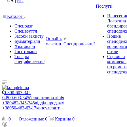
UA
|
RU
Послуги
Нанесени
Каталог
Логотипа
Спецодяг
брендиро
Спецвзуття
спецодеж
Засоби захисту
Пошив
Онлайн-
Будматеріали
спецодеж
магазин
Спецпропозиції
Хімтовари
корпорат
Госптовари
стиле
Товары
Сервис и
специфические
комплекс 
по ремон
спецодеж
0-800-603-345
0-800-603-345
безкоштовна лінія
+380482-345-345
відділ продажу
+38050-463-63-17
консультант
0
Отложенные
0
Корзина
0