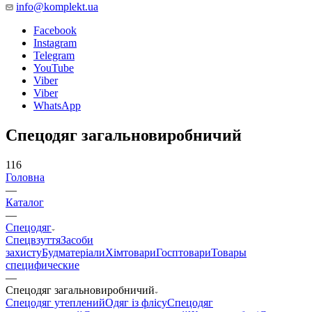
info@komplekt.ua
Facebook
Instagram
Telegram
YouTube
Viber
Viber
WhatsApp
Спецодяг загальновиробничий
116
Головна
—
Каталог
—
Спецодяг
Спецвзуття
Засоби
захисту
Будматеріали
Хімтовари
Госптовари
Товары
специфические
—
Спецодяг загальновиробничий
Спецодяг утеплений
Одяг із флісу
Спецодяг