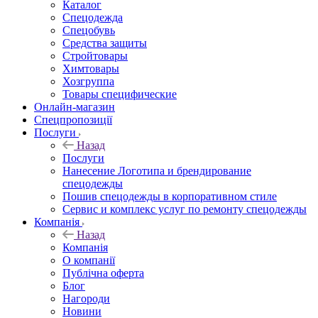
Каталог
Спецодежда
Спецобувь
Средства защиты
Стройтовары
Химтовары
Хозгруппа
Товары специфические
Онлайн-магазин
Спецпропозиції
Послуги
Назад
Послуги
Нанесение Логотипа и брендирование
спецодежды
Пошив спецодежды в корпоративном стиле
Сервис и комплекс услуг по ремонту спецодежды
Компанія
Назад
Компанія
О компанії
Публічна оферта
Блог
Нагороди
Новини