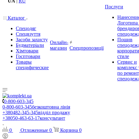
UA
|
RU
Послуги
Нанесени
Каталог
Логотипа
Спецодяг
брендиро
Спецвзуття
спецодеж
Засоби захисту
Пошив
Онлайн-
Будматеріали
спецодеж
магазин
Спецпропозиції
Хімтовари
корпорат
Госптовари
стиле
Товары
Сервис и
специфические
комплекс 
по ремон
спецодеж
0-800-603-345
0-800-603-345
безкоштовна лінія
+380482-345-345
відділ продажу
+38050-463-63-17
консультант
0
Отложенные
0
Корзина
0