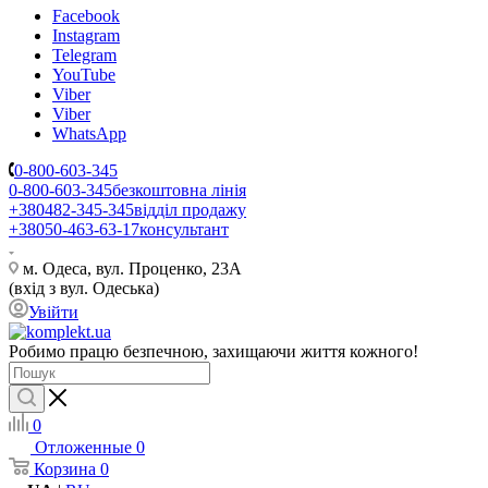
Facebook
Instagram
Telegram
YouTube
Viber
Viber
WhatsApp
0-800-603-345
0-800-603-345
безкоштовна лінія
+380482-345-345
відділ продажу
+38050-463-63-17
консультант
м. Одеса, вул. Проценко, 23А
(вхід з вул. Одеська)
Увійти
Робимо працю безпечною, захищаючи життя кожного!
0
Отложенные
0
Корзина
0