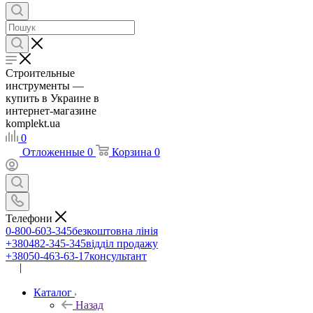
Строительные
инструменты —
купить в Украине в
интернет-магазине
komplekt.ua
0
Отложенные
0
Корзина
0
Телефони
0-800-603-345
безкоштовна лінія
+380482-345-345
відділ продажу
+38050-463-63-17
консультант
|
UA
RU
Каталог
Назад