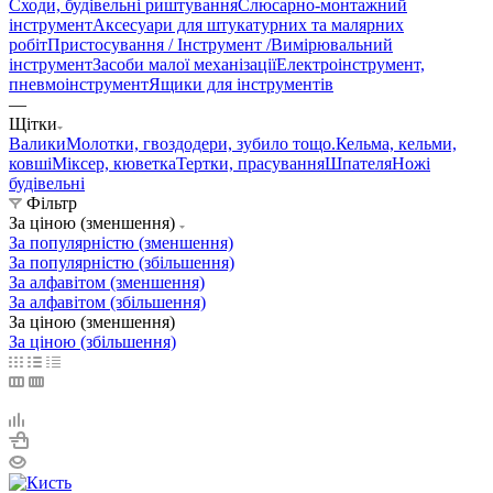
Сходи, будівельні риштування
Слюсарно-монтажний
інструмент
Аксесуари для штукатурних та малярних
робіт
Пристосування / Інструмент /
Вимірювальний
інструмент
Засоби малої механізації
Електроінструмент,
пневмоінструмент
Ящики для інструментів
—
Щітки
Валики
Молотки, гвоздодери, зубило тощо.
Кельма, кельми,
ковші
Міксер, кюветка
Тертки, прасування
Шпателя
Ножі
будівельні
Фільтр
За ціною (зменшення)
За популярністю (зменшення)
За популярністю (збільшення)
За алфавітом (зменшення)
За алфавітом (збільшення)
За ціною (зменшення)
За ціною (збільшення)