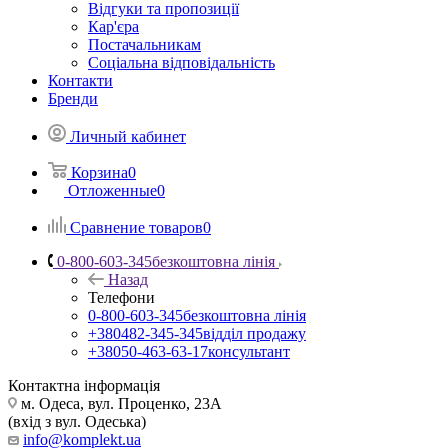
Відгуки та пропозиції
Кар'єра
Постачальникам
Соціальна відповідальність
Контакти
Бренди
Личный кабинет
Корзина
0
Отложенные
0
Сравнение товаров
0
0-800-603-345
безкоштовна лінія
Назад
Телефони
0-800-603-345
безкоштовна лінія
+380482-345-345
відділ продажу
+38050-463-63-17
консультант
Контактна інформація
м. Одеса, вул. Проценко, 23А
(вхід з вул. Одеська)
info@komplekt.ua