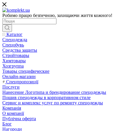
Робимо працю безпечною, захищаючи життя кожного!
Каталог
Спецодежда
Спецобувь
Средства защиты
Стройтовары
Химтовары
Хозгруппа
Товары специфические
Онлайн-магазин
Спецпропозиції
Послуги
Нанесение Логотипа и брендирование спецодежды
Пошив спецодежды в корпоративном стиле
Сервис и комплекс услуг по ремонту спецодежды
Компанія
О компанії
Публічна оферта
Блог
Нагороди