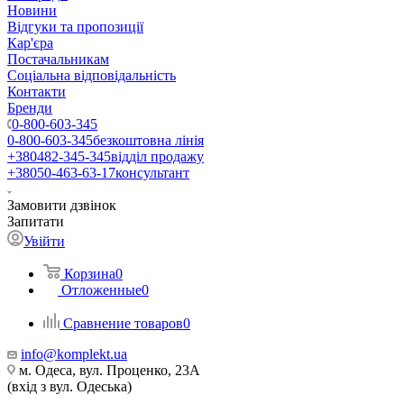
Новини
Відгуки та пропозиції
Кар'єра
Постачальникам
Соціальна відповідальність
Контакти
Бренди
0-800-603-345
0-800-603-345
безкоштовна лінія
+380482-345-345
відділ продажу
+38050-463-63-17
консультант
Замовити дзвінок
Запитати
Увійти
Корзина
0
Отложенные
0
Сравнение товаров
0
info@komplekt.ua
м. Одеса, вул. Проценко, 23А
(вхід з вул. Одеська)