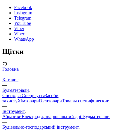
Facebook
Instagram
Telegram
YouTube
Viber
Viber
WhatsApp
Щітки
79
Головна
—
Каталог
—
Будматеріали
Спецодяг
Спецвзуття
Засоби
захисту
Хімтовари
Госптовари
Товары специфические
—
Інструмент
Абразиви
Електроди, зварювальний дріт
Будматеріали
—
Будівельно-господарський інструмент