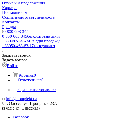
Отзывы и предложения
Карьера
Поставщикам
Социальная ответственность
Контакты
Бренды
0-800-603-345
0-800-603-345
безкоштовна лінія
+380482-345-345
відділ продажу
+38050-463-63-17
консультант
Заказать звонок
Задать вопрос
Войти
Корзина
0
Отложенные
0
Сравнение товаров
0
info@komplekt.ua
г. Одесса, ул. Проценко, 23А
(вход с ул. Одесская)
Facebook