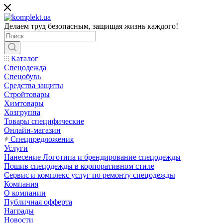
Делаем труд безопасным, защищая жизнь каждого!
Каталог
Спецодежда
Спецобувь
Средства защиты
Стройтовары
Химтовары
Хозгруппа
Товары специфические
Онлайн-магазин
Спецпредложения
Услуги
Нанесение Логотипа и брендирование спецодежды
Пошив спецодежды в корпоративном стиле
Сервис и комплекс услуг по ремонту спецодежды
Компания
О компании
Публичная офферта
Награды
Новости