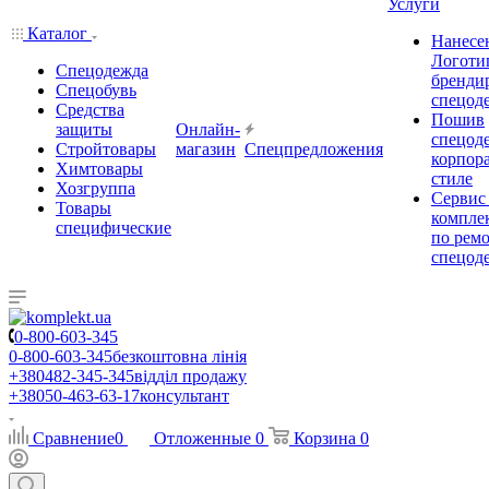
Услуги
Каталог
Нанесе
Логоти
Спецодежда
бренди
Спецобувь
спецод
Средства
Пошив
защиты
Онлайн-
спецод
Стройтовары
магазин
Спецпредложения
корпор
Химтовары
стиле
Хозгруппа
Сервис
Товары
комплек
специфические
по рем
спецод
0-800-603-345
0-800-603-345
безкоштовна лінія
+380482-345-345
відділ продажу
+38050-463-63-17
консультант
Сравнение
0
Отложенные
0
Корзина
0