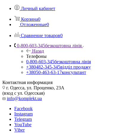
Личный кабинет
Корзина
0
Отложенные
0
Сравнение товаров
0
0-800-603-345
безкоштовна лінія
Назад
Телефоны
0-800-603-345
безкоштовна лінія
+380482-345-345
відділ продажу
+38050-463-63-17
консультант
Контактная информация
г. Одесса, ул. Проценко, 23А
(вход с ул. Одесская)
info@komplekt.ua
Facebook
Instagram
Telegram
YouTube
Viber