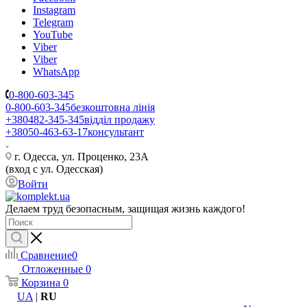
Instagram
Telegram
YouTube
Viber
Viber
WhatsApp
0-800-603-345
0-800-603-345
безкоштовна лінія
+380482-345-345
відділ продажу
+38050-463-63-17
консультант
г. Одесса, ул. Проценко, 23А
(вход с ул. Одесская)
Войти
Делаем труд безопасным, защищая жизнь каждого!
Сравнение
0
Отложенные
0
Корзина
0
UA
|
RU