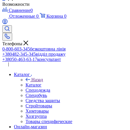
Возможности
Сравнение
0
Отложенные
0
Корзина
0
Телефоны
0-800-603-345
безкоштовна лінія
+380482-345-345
відділ продажу
+38050-463-63-17
консультант
|
UA
RU
Каталог
Назад
Каталог
Спецодежда
Спецобувь
Средства защиты
Стройтовары
Химтовары
Хозгруппа
Товары специфические
Онлайн-магазин