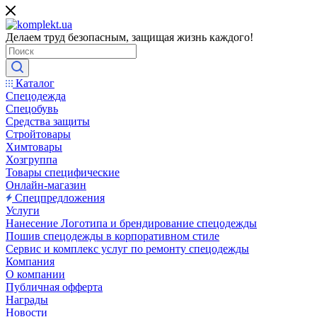
Делаем труд безопасным, защищая жизнь каждого!
Каталог
Спецодежда
Спецобувь
Средства защиты
Стройтовары
Химтовары
Хозгруппа
Товары специфические
Онлайн-магазин
Спецпредложения
Услуги
Нанесение Логотипа и брендирование спецодежды
Пошив спецодежды в корпоративном стиле
Сервис и комплекс услуг по ремонту спецодежды
Компания
О компании
Публичная офферта
Награды
Новости