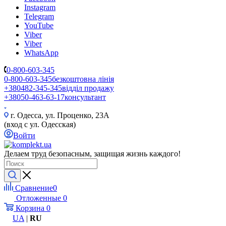
Instagram
Telegram
YouTube
Viber
Viber
WhatsApp
0-800-603-345
0-800-603-345
безкоштовна лінія
+380482-345-345
відділ продажу
+38050-463-63-17
консультант
г. Одесса, ул. Проценко, 23А
(вход с ул. Одесская)
Войти
Делаем труд безопасным, защищая жизнь каждого!
Сравнение
0
Отложенные
0
Корзина
0
UA
|
RU