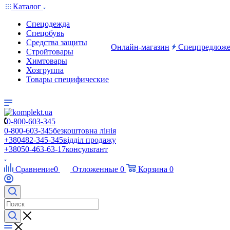
Каталог
Спецодежда
Спецобувь
Средства защиты
Онлайн-магазин
Спецпредложе
Стройтовары
Химтовары
Хозгруппа
Товары специфические
0-800-603-345
0-800-603-345
безкоштовна лінія
+380482-345-345
відділ продажу
+38050-463-63-17
консультант
Сравнение
0
Отложенные
0
Корзина
0