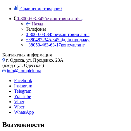
Сравнение товаров
0
0-800-603-345
безкоштовна лінія
Назад
Телефоны
0-800-603-345
безкоштовна лінія
+380482-345-345
відділ продажу
+38050-463-63-17
консультант
Контактная информация
г. Одесса, ул. Проценко, 23А
(вход с ул. Одесская)
info@komplekt.ua
Facebook
Instagram
Telegram
YouTube
Viber
Viber
WhatsApp
Возможности