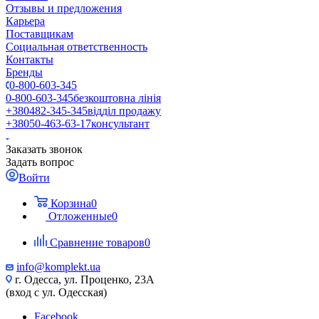
Отзывы и предложения
Карьера
Поставщикам
Социальная ответственность
Контакты
Бренды
0-800-603-345
0-800-603-345
безкоштовна лінія
+380482-345-345
відділ продажу
+38050-463-63-17
консультант
Заказать звонок
Задать вопрос
Войти
Корзина
0
Отложенные
0
Сравнение товаров
0
info@komplekt.ua
г. Одесса, ул. Проценко, 23А
(вход с ул. Одесская)
Facebook