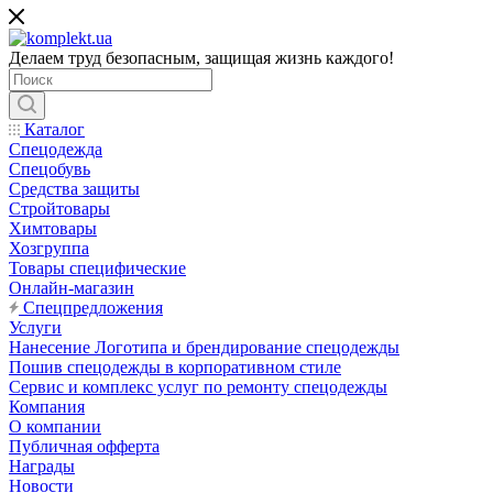
Делаем труд безопасным, защищая жизнь каждого!
Каталог
Спецодежда
Спецобувь
Средства защиты
Стройтовары
Химтовары
Хозгруппа
Товары специфические
Онлайн-магазин
Спецпредложения
Услуги
Нанесение Логотипа и брендирование спецодежды
Пошив спецодежды в корпоративном стиле
Сервис и комплекс услуг по ремонту спецодежды
Компания
О компании
Публичная офферта
Награды
Новости