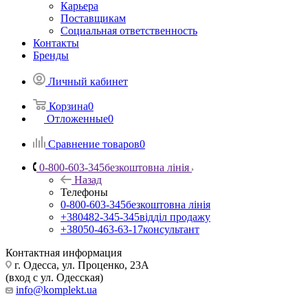
Карьера
Поставщикам
Социальная ответственность
Контакты
Бренды
Личный кабинет
Корзина
0
Отложенные
0
Сравнение товаров
0
0-800-603-345
безкоштовна лінія
Назад
Телефоны
0-800-603-345
безкоштовна лінія
+380482-345-345
відділ продажу
+38050-463-63-17
консультант
Контактная информация
г. Одесса, ул. Проценко, 23А
(вход с ул. Одесская)
info@komplekt.ua