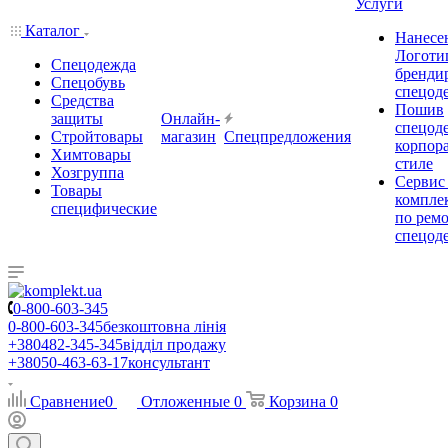
Услуги
Каталог
Нанесе
Логоти
Спецодежда
бренди
Спецобувь
спецод
Средства
Пошив
защиты
Онлайн-
спецод
Стройтовары
магазин
Спецпредложения
корпор
Химтовары
стиле
Хозгруппа
Сервис
Товары
комплек
специфические
по рем
спецод
0-800-603-345
0-800-603-345
безкоштовна лінія
+380482-345-345
відділ продажу
+38050-463-63-17
консультант
Сравнение
0
Отложенные
0
Корзина
0