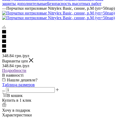
защиты дополнительные
Безопасность высотных работ
—
Перчатки нитриловые Nitrylex Basic, синие, р.М (уп=50пар)
348.84
грн.
/рул
Варианты цен
348.84
грн.
/рул
Подробности
В наявності
Нашли дешевле?
Таблица размеров
В кошик
Купить в 1 клик
Хочу в подарок
Характеристики