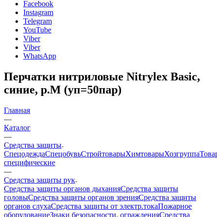
Facebook
Instagram
Telegram
YouTube
Viber
Viber
WhatsApp
Перчатки нитриловые Nitrylex Basic,
синие, р.М (уп=50пар)
Главная
—
Каталог
—
Средства защиты
Спецодежда
Спецобувь
Стройтовары
Химтовары
Хозгруппа
Това
специфические
—
Средства защиты рук
Средства защиты органов дыхания
Средства защиты
головы
Средства защиты органов зрения
Средства защиты
органов слуха
Средства защиты от электр.тока
Пожарное
оборудование
Знаки безопасности, ограждения
Средства