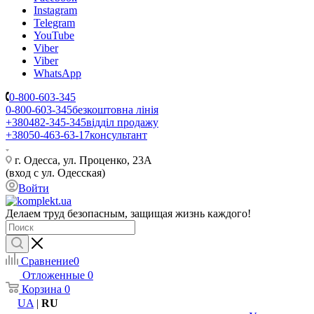
Instagram
Telegram
YouTube
Viber
Viber
WhatsApp
0-800-603-345
0-800-603-345
безкоштовна лінія
+380482-345-345
відділ продажу
+38050-463-63-17
консультант
г. Одесса, ул. Проценко, 23А
(вход с ул. Одесская)
Войти
Делаем труд безопасным, защищая жизнь каждого!
Сравнение
0
Отложенные
0
Корзина
0
UA
|
RU