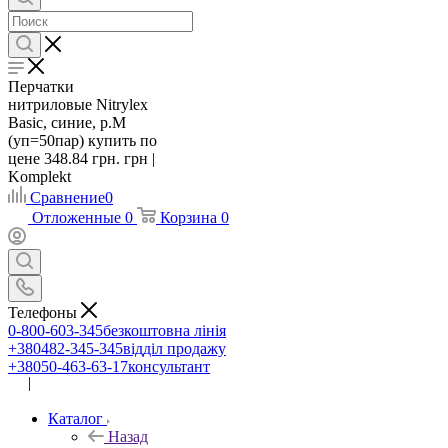
Перчатки
нитриловые Nitrylex
Basic, синие, р.М
(уп=50пар) купить по
цене 348.84 грн. грн |
Komplekt
Сравнение
0
Отложенные
0
Корзина
0
Телефоны
0-800-603-345
безкоштовна лінія
+380482-345-345
відділ продажу
+38050-463-63-17
консультант
|
UA
RU
Каталог
Назад