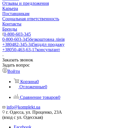
Отзывы и предложения
Карьера
Поставщикам
Социальная ответственность
Контакты
Бренды
0-800-603-345
0-800-603-345
безкоштовна лінія
+380482-345-345
відділ продажу
+38050-463-63-17
консультант
Заказать звонок
Задать вопрос
Войти
Корзина
0
Отложенные
0
Сравнение товаров
0
info@komplekt.ua
г. Одесса, ул. Проценко, 23А
(вход с ул. Одесская)
Facebook