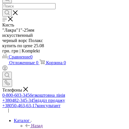
Кисть
"Лакра"1"-25мм
искусственный
черный ворс Полакс
купить по цене 25.08
грн. грн | Komplekt
Сравнение
0
Отложенные
0
Корзина
0
Телефоны
0-800-603-345
безкоштовна лінія
+380482-345-345
відділ продажу
+38050-463-63-17
консультант
|
UA
RU
Каталог
Назад