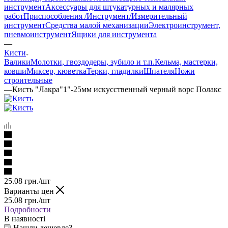
инструмент
Аксессуары для штукатурных и малярных
работ
Приспособления /Инструмент/
Измерительный
инструмент
Средства малой механизации
Электроинструмент,
пневмоинструмент
Ящики для инструмента
—
Кисти
Валики
Молотки, гвоздодеры, зубило и т.п.
Кельма, мастерки,
ковши
Миксер, кюветка
Терки, гладилки
Шпателя
Ножи
строительные
—
Кисть "Лакра"1"-25мм искусственный черный ворс Полакс
25.08
грн.
/шт
Варианты цен
25.08
грн.
/шт
Подробности
В наявності
Нашли дешевле?