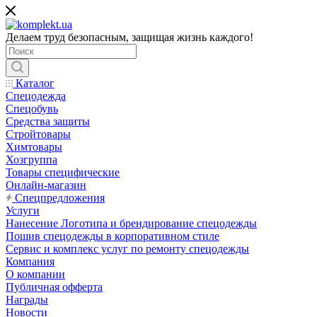
Делаем труд безопасным, защищая жизнь каждого!
Каталог
Спецодежда
Спецобувь
Средства защиты
Стройтовары
Химтовары
Хозгруппа
Товары специфические
Онлайн-магазин
Спецпредложения
Услуги
Нанесение Логотипа и брендирование спецодежды
Пошив спецодежды в корпоративном стиле
Сервис и комплекс услуг по ремонту спецодежды
Компания
О компании
Публичная офферта
Награды
Новости