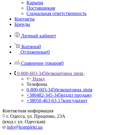
Карьера
Поставщикам
Социальная ответственность
Контакты
Бренды
Личный кабинет
Корзина
0
Отложенные
0
Сравнение товаров
0
0-800-603-345
безкоштовна лінія
Назад
Телефоны
0-800-603-345
безкоштовна лінія
+380482-345-345
відділ продажу
+38050-463-63-17
консультант
Контактная информация
г. Одесса, ул. Проценко, 23А
(вход с ул. Одесская)
info@komplekt.ua