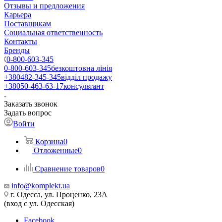
Отзывы и предложения
Карьера
Поставщикам
Социальная ответственность
Контакты
Бренды
0-800-603-345
0-800-603-345
безкоштовна лінія
+380482-345-345
відділ продажу
+38050-463-63-17
консультант
Заказать звонок
Задать вопрос
Войти
Корзина
0
Отложенные
0
Сравнение товаров
0
info@komplekt.ua
г. Одесса, ул. Проценко, 23А
(вход с ул. Одесская)
Facebook