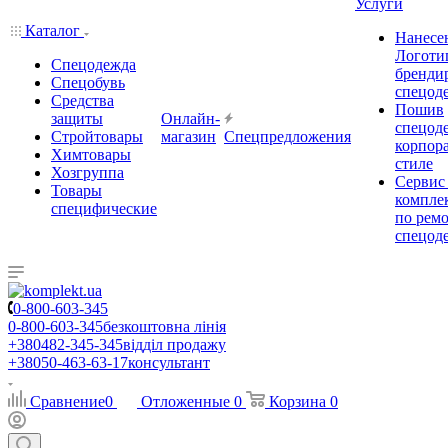
Услуги
Каталог
Нанесе
Логоти
Спецодежда
бренди
Спецобувь
спецод
Средства
Пошив
защиты
Онлайн-
спецод
Стройтовары
магазин
Спецпредложения
корпор
Химтовары
стиле
Хозгруппа
Сервис
Товары
комплек
специфические
по рем
спецод
0-800-603-345
0-800-603-345
безкоштовна лінія
+380482-345-345
відділ продажу
+38050-463-63-17
консультант
Сравнение
0
Отложенные
0
Корзина
0