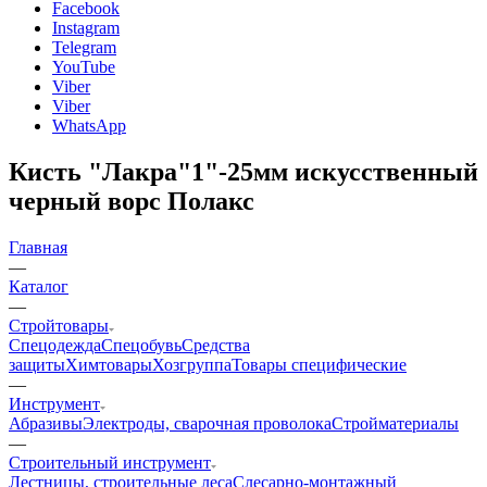
Facebook
Instagram
Telegram
YouTube
Viber
Viber
WhatsApp
Кисть "Лакра"1"-25мм искусственный
черный ворс Полакс
Главная
—
Каталог
—
Стройтовары
Спецодежда
Спецобувь
Средства
защиты
Химтовары
Хозгруппа
Товары специфические
—
Инструмент
Абразивы
Электроды, сварочная проволока
Стройматериалы
—
Строительный инструмент
Лестницы, строительные леса
Слесарно-монтажный