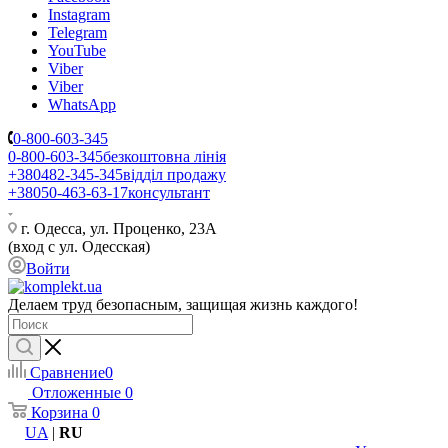
Instagram
Telegram
YouTube
Viber
Viber
WhatsApp
0-800-603-345
0-800-603-345
безкоштовна лінія
+380482-345-345
відділ продажу
+38050-463-63-17
консультант
г. Одесса, ул. Проценко, 23А
(вход с ул. Одесская)
Войти
Делаем труд безопасным, защищая жизнь каждого!
Сравнение
0
Отложенные
0
Корзина
0
UA
|
RU